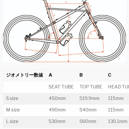
ジオメトリー数値
A
B
C
SEAT TUBE
TOP TUBE
HEAD TU
S size
450mm
519.9mm
115mm
M size
490mm
540mm
115mm
L size
530mm
560mm
130.1mm