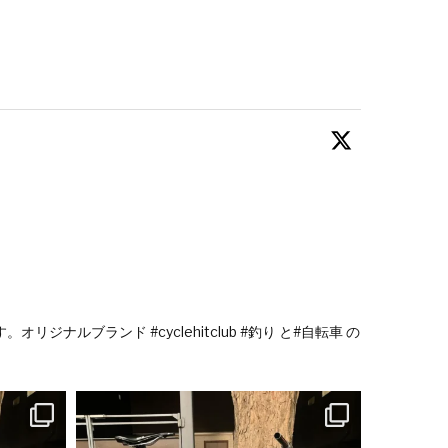
ナルブランド #cyclehitclub #釣り と#自転車 の
空気を詰めたゴムを転がす為の道具なの