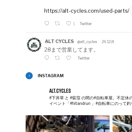
https://alt-cycles.com/used-parts/
1
Twitter
ALT CYCLES
@alt_cycles
·
26 12月
28まで営業してます。
Twitter
INSTAGRAM
ALT CYCLES
@alt_cycles
·
25 12月
カラーくるピタ販売してます。
3
alt.cycles
#下井草 と #荻窪 の間の#自転車屋。不定休の
Twitter
イベント「#hitandrun 」#自転車にのって釣りに
ALT CYCLES
@alt_cycles
·
12 4月 2025
自転車って、フレームやサドルやハ
で、その転がされるタイヤや空気圧