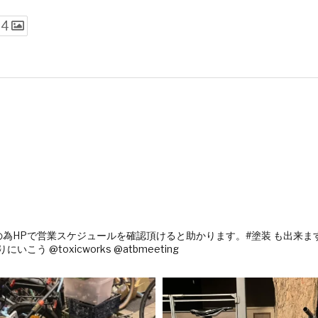
4
為HPで営業スケジュールを確認頂けると助かります。#塗装 も出来ます。オリジ
いこう @toxicworks @atbmeeting
ンドルやコンポーネントに目が行きがちで、でも実際は
が主役です。