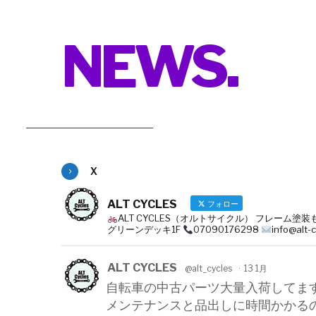
NEWS.
X
ALT CYCLES
フォロー
ALT CYCLES（オルトサイクル） フレーム
グリーンデッキ1F
07090176298
info@alt-
ALT CYCLES
@alt_cycles
·
13 1月
自転車の中古パーツ大量入荷してま
メンテナンスと品出しに時間かかる