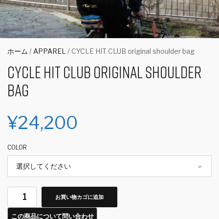
ホーム
/
APPAREL
/ CYCLE HIT CLUB original shoulder bag
CYCLE HIT CLUB original shoulder
bag
¥
24,200
COLOR
お買い物カゴに追加