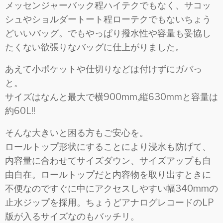
メッセンジャーバック程ハイテクでもなく、サコッ
シュやショルダートート程ローテクでもないちょう
どいいバッグ。でもやっぱり撥水性や容量も妥協し
たくない欲張りなバッグに仕上がりました。
あえて小ポケットや仕切りなどは付けずにガバっ
と。
サイズはなんと最大で横900mm,縦630mmと容量は
約60L!!
そんな大きいと困る方もご安心を。
ロールトップ形状にすることにより浸水も防げて、
内容量に合わせてサイズダウン、サイズアップも自
由自在。ロールトップだと内容物を取り出すときに
不便なのですぐに中にアクセスしやすい幅340mmの
止水ジップを採用。ちょうどアナログレコードのLP
版が入るサイズなのもバッチリ。