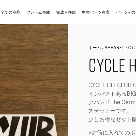
全ての商品
フレーム在庫
完成車在庫
中古パーツ在庫
パーツその
ホーム
/
APPAREL
/ CYC
CYCLE H
CYCLE HIT CLUB
インパクトあるBIG
クバンドThe Ger
ステッカーです。
少しお得なセット
※封筒に入れての