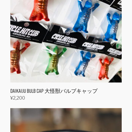
DAIKAIJU Bulb Cap 大怪獣バルブキャップ
¥
2,200
オプションを選択
こ
の
商
品