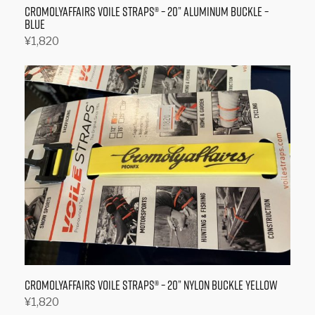
Cromolyaffairs Voile Straps® – 20” Aluminum Buckle –
Blue
¥
1,820
続きを読む
CromolyAffairs Voile Straps® – 20” Nylon Buckle Yellow
¥
1,820