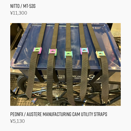
オ
NITTO / MT-53S
プ
¥
11,300
シ
オプションを選択
こ
ョ
の
ン
商
は
品
商
に
品
は
ペ
複
ー
数
ジ
の
か
バ
ら
リ
選
エ
択
ー
PEONFX / Austere Manufacturing Cam Utility Straps
で
シ
き
¥
5,130
ョ
オプションを選択
ま