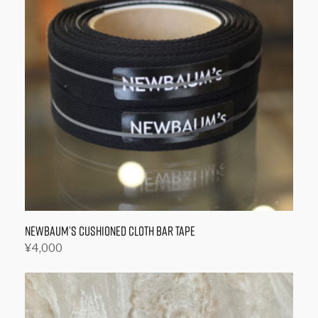
に
は
複
数
の
バ
リ
エ
ー
シ
ョ
ン
が
NEWBAUM’s CUSHIONED CLOTH BAR TAPE
あ
¥
4,000
り
こ
ま
の
す。
商
オ