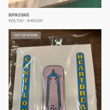
Buffalo Bags
価
¥
26,700
–
¥
48,000
格
オプションを選択
こ
帯:
の
OUT OF STOCK
¥26,700
商
–
品
¥48,000
に
は
複
数
の
バ
リ
エ
ー
シ