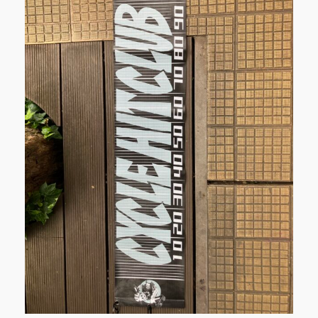
–
品
¥200
に
は
複
数
の
バ
リ
エ
ー
シ
ョ
ン
が
あ
り
ま
す。