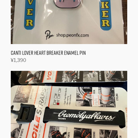
ョ
ン
が
あ
り
ま
Canti Lover Heart Breaker Enamel Pin
す。
¥
1,390
オ
続きを読む
プ
シ
ョ
ン
は
商
品
ペ
ー
ジ