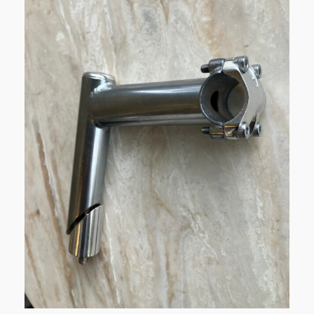
品
プ
に
シ
は
ョ
複
ン
数
は
の
商
バ
品
リ
ペ
エ
ー
ー
ジ
シ
か
ョ
ら
ン
選
が
択
あ
で
り
き
ま
ま
す。
す