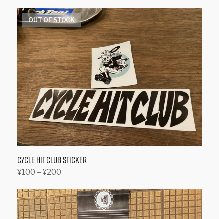
お買い物カゴに追加
OUT OF STOCK
CYCLE HIT CLUB Sticker
価
¥
100
–
¥
200
格
オプションを選択
こ
帯:
の
¥100
商