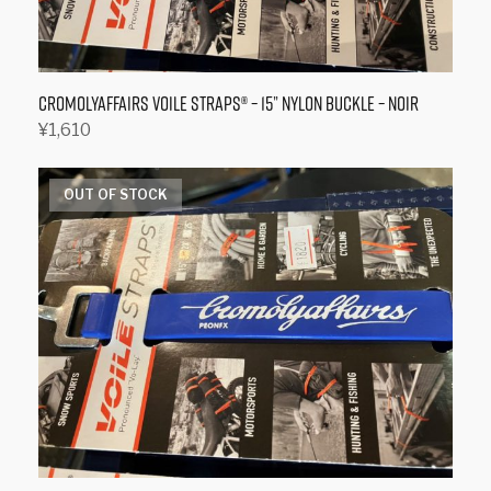
か
ら
選
Cromolyaffairs Voile Straps® – 15” Nylon Buckle – Noir
択
¥
1,610
で
お買い物カゴに追加
き
ま
OUT OF STOCK
す