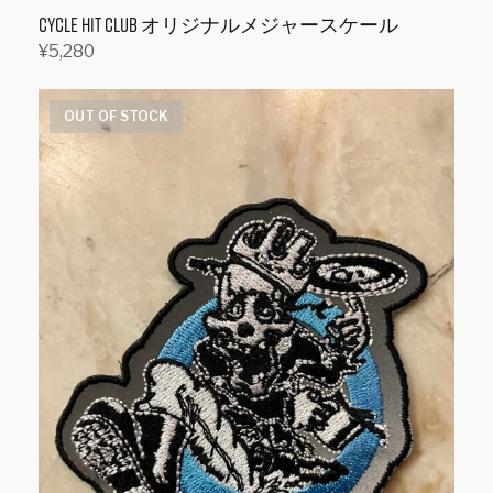
オ
CYCLE HIT CLUB オリジナルメジャースケール
プ
¥
5,280
シ
お買い物カゴに追加
ョ
OUT OF STOCK
ン
は
商
品
ペ
ー
ジ
か
ら
選
択
で
き
ま