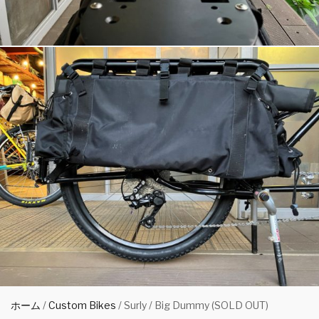
ホーム
/
Custom Bikes
/ Surly / Big Dummy (SOLD OUT)