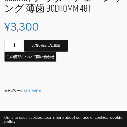
ング 薄歯 BCD110mm 48t
¥
3,300
お買い物カゴに追加
カテゴリー:
USED PARTS
Our site uses cookies. Learn more about our use of cookies:
cookie
Share
policy